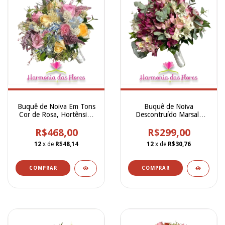
Buquê de Noiva Em Tons
Buquê de Noiva
Cor de Rosa, Hortênsias
Descontruído Marsala
Azul Serenety e
com Cor de Rosa e
Champanhe - BN00264
R$468,00
Branco de Alstroemerias -
R$299,00
BN00263
12
x de
R$48,14
12
x de
R$30,76