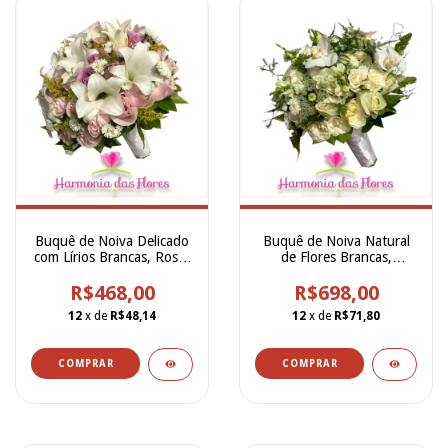
Buquê de Noiva Delicado
Buquê de Noiva Natural
com Lírios Brancas, Rosas
de Flores Brancas,
Cor de Rosa Claro e
Orquídeas, Rosas e
Rosas Lilás - BN00253
R$468,00
Outras - BN00253
R$698,00
12
x de
R$48,14
12
x de
R$71,80