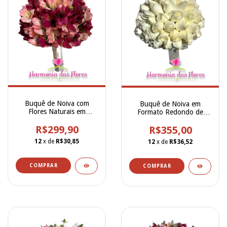
Buquê de Noiva com
Buquê de Noiva em
Flores Naturais em
Formato Redondo de
Formato Redondo de
Rosas Brancas Naturais -
Alstroemerias Cor de
R$299,90
R$355,00
BN00208
Rosa e Marsala -
12
x de
R$30,85
12
x de
R$36,52
BN00218
COMPRAR