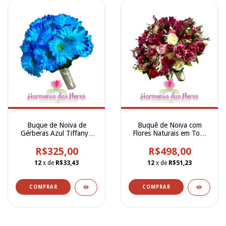
Buque de Noiva de
Buquê de Noiva com
Gérberas Azul Tiffany -
Flores Naturais em Tons
BN00252
Marsala com Rosas,
R$325,00
Cravínias, Urtiga e
R$498,00
Alstroemerias - BN00251
12
x de
R$33,43
12
x de
R$51,23