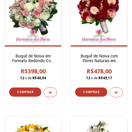
Buquê de Noiva em
Buquê de Noiva com
Formato Redondo Com
Flores Naturais em
Flores Brancas e Cor de
Formato Redondo Rosas,
Rosa, Rosas Cor de Rosa,
R$398,00
Alstroemerias, Cravinías e
R$478,00
Rosas Brancas,
Rosas Spray - BN00236
12
x de
R$40,94
12
x de
R$49,17
Alstroemerias e Gypsofilla
- BN00247