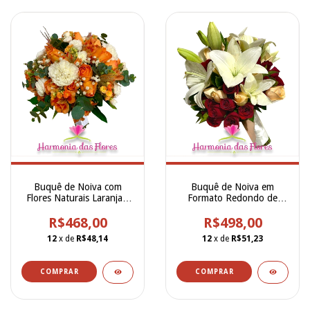
Buquê de Noiva com
Buquê de Noiva em
Flores Naturais Laranjas,
Formato Redondo de
com Rosas Laranja,
Lírios Brancos, Rosas
Alstroemerias, Kalanchoe,
R$468,00
Vermelhas e Rosas
R$498,00
Cravo, Eucalipto e Flores
Champanhe - BN00244
12
x de
R$48,14
12
x de
R$51,23
Secas Terracota -
BN00245