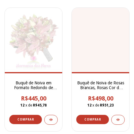
Buquê de Noiva em
Buquê de Noiva de Rosas
Formato Redondo de
Brancas, Rosas Cor de
Lírios Cor de Rosa, Rosas
Rosa, Alstroemerias Lilás
Brancas, Alstroemerias e
R$445,00
e Lavanda - BN00242
R$498,00
Gypsofilla - BN00243
12
x de
R$45,78
12
x de
R$51,23