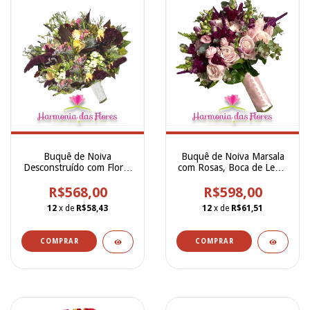
Buquê de Noiva
Buquê de Noiva Marsala
Desconstruído com Flores
com Rosas, Boca de Leão,
Vinho, Champanhe e
Celosia, Eucalipto,
Folhagens - BN00259
R$568,00
Lizianthus e Alstroemerias
R$598,00
- BN00258
12
x de
R$58,43
12
x de
R$61,51