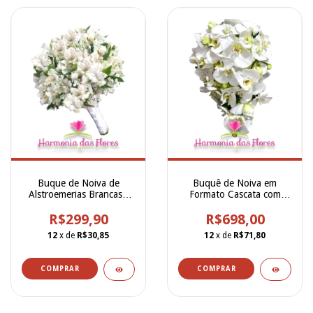
Buque de Noiva de
Buquê de Noiva em
Alstroemerias Brancas -
Formato Cascata com
BN00001
Orquídeas Phalaenopsis
R$299,90
Brancas Naturais -
R$698,00
BN00246
12
x de
R$30,85
12
x de
R$71,80