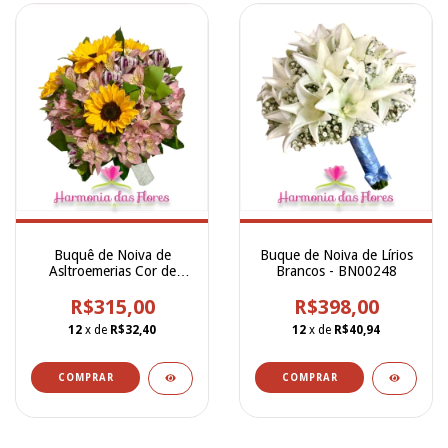
Buquê de Noiva de
Buque de Noiva de Lírios
Asltroemerias Cor de
Brancos - BN00248
Rosa, Girassóis e
Alstroemerias Mesclada -
R$315,00
R$398,00
BN00250
12
x de
R$32,40
12
x de
R$40,94