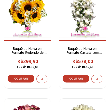
Buquê de Noiva em
Buquê de Noiva em
Formato Redondo de
Formato Cascata com
Girassóis com Mini
Flores Naturais, sendo
Margaridas Brancas -
R$299,90
Lírios Brancos, Rosas
R$578,00
BN00047
Brancas, Alstroemerias
12
x de
R$30,85
12
x de
R$59,46
Brancas e Gypsofilla -
BN00225