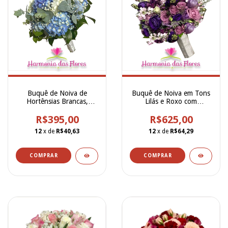
Buquê de Noiva de
Buquê de Noiva em Tons
Hortênsias Brancas,
Lilás e Roxo com
Hortênsias Azuis e
Lizianthus, Goyvo, Rosas
Eucalipto - BN00265
R$395,00
e Fantasia - BN00256
R$625,00
12
x de
R$40,63
12
x de
R$64,29