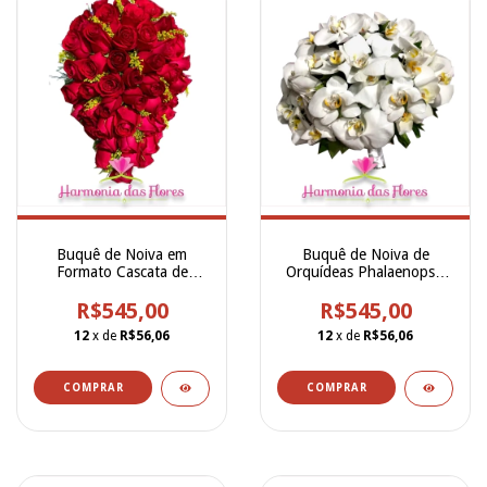
Buquê de Noiva em
Buquê de Noiva de
Formato Cascata de
Orquídeas Phalaenopsis
Rosas Vermelhas Naturais
Brancas - BN00255
R$545,00
- BN000257
R$545,00
12
x de
R$56,06
12
x de
R$56,06